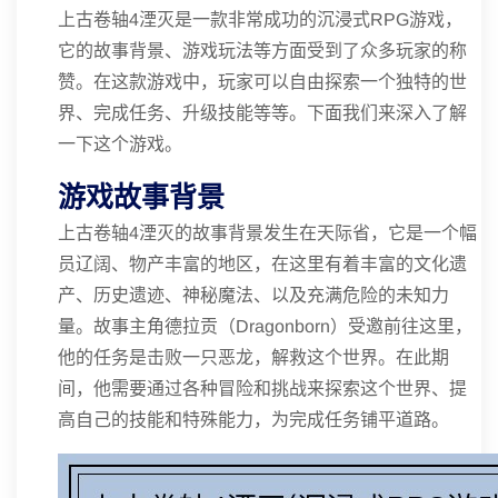
上古卷轴4湮灭是一款非常成功的沉浸式RPG游戏，
它的故事背景、游戏玩法等方面受到了众多玩家的称
赞。在这款游戏中，玩家可以自由探索一个独特的世
界、完成任务、升级技能等等。下面我们来深入了解
一下这个游戏。
游戏故事背景
上古卷轴4湮灭的故事背景发生在天际省，它是一个幅
员辽阔、物产丰富的地区，在这里有着丰富的文化遗
产、历史遗迹、神秘魔法、以及充满危险的未知力
量。故事主角德拉贡（Dragonborn）受邀前往这里，
他的任务是击败一只恶龙，解救这个世界。在此期
间，他需要通过各种冒险和挑战来探索这个世界、提
高自己的技能和特殊能力，为完成任务铺平道路。