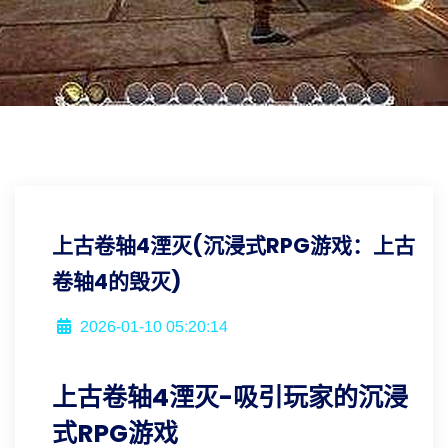
上古卷轴4湮灭(沉浸式RPG游戏：上古
卷轴4的毁灭)
2026-01-10 05:20:14
上古卷轴4湮灭-吸引玩家的沉浸
式RPG游戏