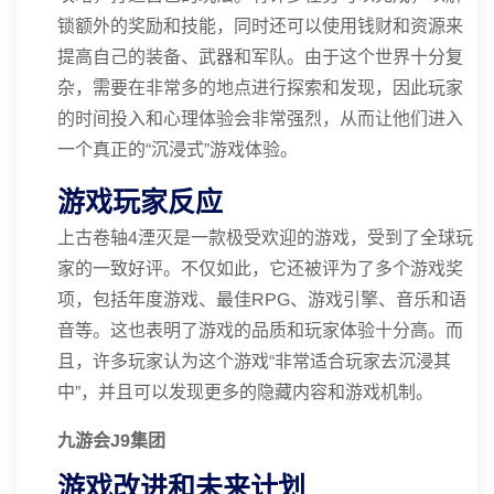
锁额外的奖励和技能，同时还可以使用钱财和资源来
提高自己的装备、武器和军队。由于这个世界十分复
杂，需要在非常多的地点进行探索和发现，因此玩家
的时间投入和心理体验会非常强烈，从而让他们进入
一个真正的“沉浸式”游戏体验。
游戏玩家反应
上古卷轴4湮灭是一款极受欢迎的游戏，受到了全球玩
家的一致好评。不仅如此，它还被评为了多个游戏奖
项，包括年度游戏、最佳RPG、游戏引擎、音乐和语
音等。这也表明了游戏的品质和玩家体验十分高。而
且，许多玩家认为这个游戏“非常适合玩家去沉浸其
中”，并且可以发现更多的隐藏内容和游戏机制。
九游会J9集团
游戏改进和未来计划