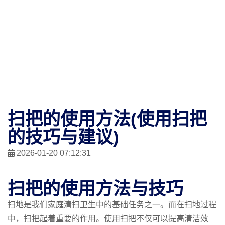
扫把的使用方法(使用扫把
的技巧与建议)
2026-01-20 07:12:31
扫把的使用方法与技巧
扫地是我们家庭清扫卫生中的基础任务之一。而在扫地过程
中，扫把起着重要的作用。使用扫把不仅可以提高清洁效