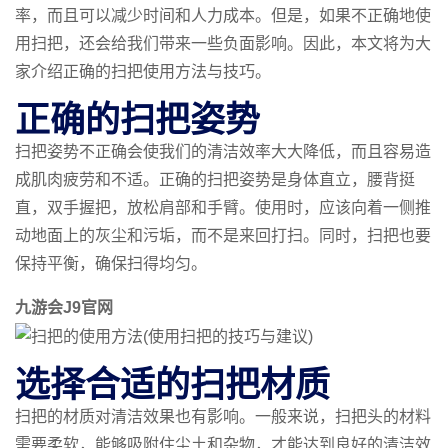
率，而且可以减少时间和人力成本。但是，如果不正确地使
用扫把，还会给我们带来一些负面影响。因此，本文将为大
家介绍正确的扫把使用方法与技巧。
正确的扫把姿势
扫把姿势不正确会使我们的清洁效率大大降低，而且容易造
成肌肉疲劳和不适。正确的扫把姿势是身体直立，腰背挺
直，双手握把，放松肩部和手臂。使用时，应该向着一侧推
动地面上的灰尘和污垢，而不是来回打扫。同时，扫把也要
保持平衡，确保扫得均匀。
九游会J9官网
选择合适的扫把材质
扫把的材质对清洁效果也有影响。一般来说，扫把头的材料
需要柔软，能够吸附住尘土和杂物，才能达到良好的清洁效