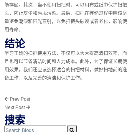
能存储。其次，当不使用扫把时，可以用布或纸巾保护扫把
头，防止灰尘和污垢污染。最后，扫把在存储过程中应该尽
量避免潮湿和阳光直射，以免扫把头破裂或者老化，影响使
用寿命。
结论
学习正确的扫把使用方法，不仅可以大大提高清扫效率，而
且也可以节省清洁时间和人力成本。此外，为了保证长期使
用效果，我们还应该选择适合的扫把材料，做好扫地前的准
备工作，以及完善的清洁和保护工作。
Prev Post
Next Post
搜索