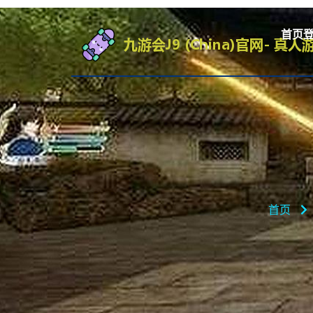
首页
首页