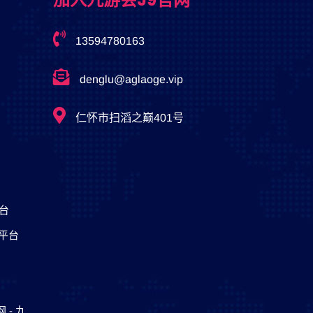
13594780163
denglu@aglaoge.vip
仁怀市扫滔之巅401号
平台
乐平台
 - 九