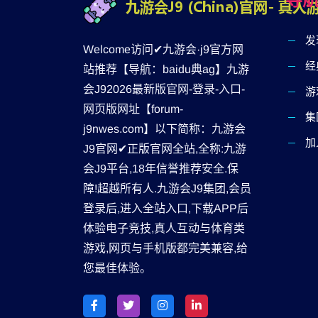
发
Welcome访问✔九游会·j9官方网
经
站推荐【导航：baidu典ag】九游
会J92026最新版官网-登录-入口-
游
网页版网址【forum-
集
j9nwes.com】以下简称：九游会
加
J9官网✔正版官网全站,全称:九游
会J9平台,18年信誉推荐安全.保
障!超越所有人.九游会J9集团,会员
登录后,进入全站入口,下载APP后
体验电子竞技,真人互动与体育类
游戏,网页与手机版都完美兼容,给
您最佳体验。