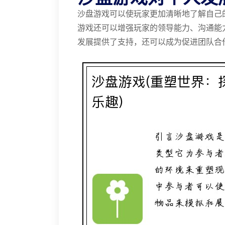
沙盘游戏可以使玩家更加清晰地了解自己
游戏还可以增强玩家的领导能力、沟通能
发展提供了支持，还可以成为促进团队合