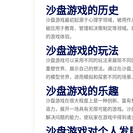
沙盘游戏的历史
沙盘游戏最初起源于心理学领域，被用作
被应用于教育、管理和决策制定等领域。
的游戏体验。
沙盘游戏的玩法
沙盘游戏可以采用不同的玩法来展现不同
重塑世界、展示自己的想法。通过在沙盘
的模型世界，进而模拟和探索不同的场景
沙盘游戏的乐趣
沙盘游戏在很大程度上是一种创新、富有
造力，展开一场具有无限可能的游戏。沙
解决问题的能力，使玩家在游戏中得到诸
沙盘游戏对个人发