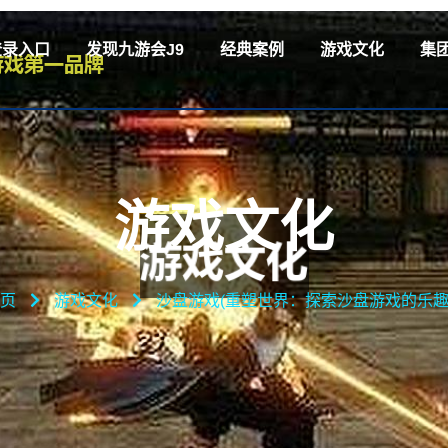
登录入口
发现九游会J9
经典案例
游戏文化
集
游戏文化
页
游戏文化
沙盘游戏(重塑世界：探索沙盘游戏的乐趣