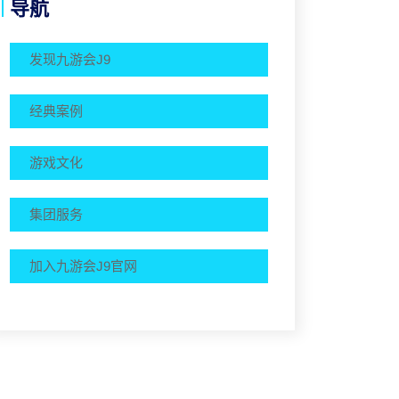
导航
发现九游会J9
经典案例
游戏文化
集团服务
加入九游会J9官网