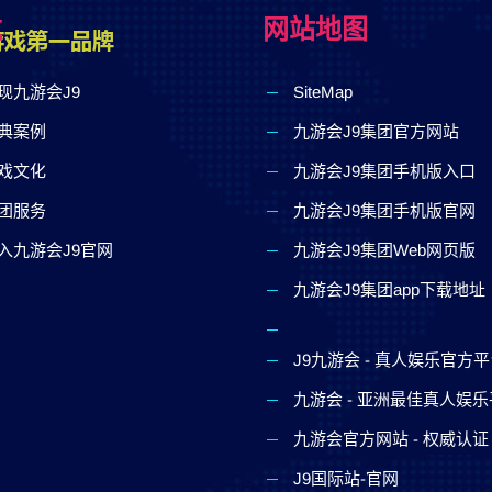
航
网站地图
现九游会J9
SiteMap
典案例
九游会J9集团官方网站
戏文化
九游会J9集团手机版入口
团服务
九游会J9集团手机版官网
入九游会J9官网
九游会J9集团Web网页版
九游会J9集团app下载地址
J9九游会 - 真人娱乐官方
九游会 - 亚洲最佳真人娱
九游会官方网站 - 权威认证
J9国际站-官网