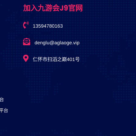
加入九游会J9官网
13594780163
denglu@aglaoge.vip
仁怀市扫滔之巅401号
平台
乐平台