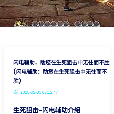
闪电辅助，助您在生死狙击中无往而不胜
(闪电辅助：助您在生死狙击中无往而不
胜)
2026-02-05 07:12:47
生死狙击-闪电辅助介绍