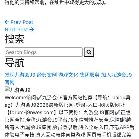
得他的支持和帮助，在乱世中取得更大的成功。
Prev Post
Next Post
搜索
导航
发现九游会J9
经典案例
游戏文化
集团服务
加入九游会J9
官网
Welcome访问✔九游会·j9官方网站推荐【导航：baidu典
ag】九游会J92026最新版官网-登录-入口-网页版网址
【forum-j9nwes.com】以下简称：九游会J9官网✔正版
官网全站,全称:九游会J9平台,18年信誉推荐安全.保障!超越
所有人.九游会J9集团,会员登录后,进入全站入口,下载APP后
体验电子竞技,真人互动与体育类游戏,网页与手机版都完美