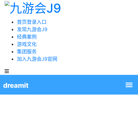
首页登录入口
发现九游会J9
经典案例
游戏文化
集团服务
加入九游会J9官网