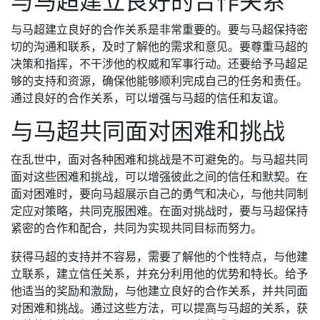
与马超建立良好的合作关系
与马超建立良好的合作关系是非常重要的。要与马超保持密
切的沟通和联系，及时了解他的需求和意见。要尊重马超的
决策和指挥，不干涉他的权威和军事行动。还要给予马超足
够的支持和资源，确保他能够顺利完成自己的任务和责任。
通过良好的合作关系，可以增强与马超的信任和友谊。
与马超共同面对困难和挑战
在乱世中，面对各种困难和挑战是不可避免的。与马超共同
面对这些困难和挑战，可以增强彼此之间的信任和默契。在
面对困难时，要向马超展示自己的勇气和决心，与他共同制
定应对策略，共同克服困难。在面对挑战时，要与马超保持
紧密的合作和配合，共同为实现共同目标而努力。
获得马超的支持并不容易，需要了解他的个性特点，与他建
立联系，建立信任关系，并充分利用他的优势和特长。给予
他适当的奖励和激励，与他建立良好的合作关系，并共同面
对困难和挑战。通过这些方法，可以提高与马超的关系，获