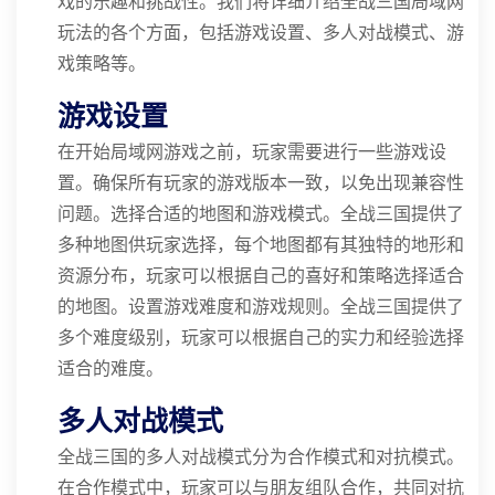
戏的乐趣和挑战性。我们将详细介绍全战三国局域网
玩法的各个方面，包括游戏设置、多人对战模式、游
戏策略等。
游戏设置
在开始局域网游戏之前，玩家需要进行一些游戏设
置。确保所有玩家的游戏版本一致，以免出现兼容性
问题。选择合适的地图和游戏模式。全战三国提供了
多种地图供玩家选择，每个地图都有其独特的地形和
资源分布，玩家可以根据自己的喜好和策略选择适合
的地图。设置游戏难度和游戏规则。全战三国提供了
多个难度级别，玩家可以根据自己的实力和经验选择
适合的难度。
多人对战模式
全战三国的多人对战模式分为合作模式和对抗模式。
在合作模式中，玩家可以与朋友组队合作，共同对抗