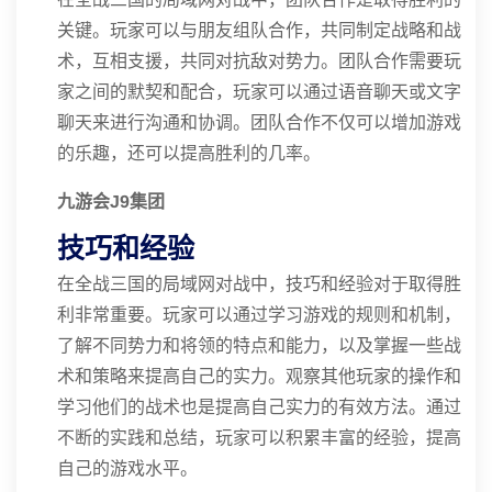
关键。玩家可以与朋友组队合作，共同制定战略和战
术，互相支援，共同对抗敌对势力。团队合作需要玩
家之间的默契和配合，玩家可以通过语音聊天或文字
聊天来进行沟通和协调。团队合作不仅可以增加游戏
的乐趣，还可以提高胜利的几率。
九游会J9集团
技巧和经验
在全战三国的局域网对战中，技巧和经验对于取得胜
利非常重要。玩家可以通过学习游戏的规则和机制，
了解不同势力和将领的特点和能力，以及掌握一些战
术和策略来提高自己的实力。观察其他玩家的操作和
学习他们的战术也是提高自己实力的有效方法。通过
不断的实践和总结，玩家可以积累丰富的经验，提高
自己的游戏水平。