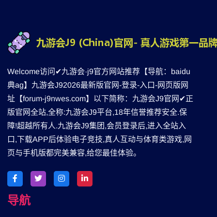
Welcome访问✔九游会·j9官方网站推荐【导航：baidu
典ag】九游会J92026最新版官网-登录-入口-网页版网
址【forum-j9nwes.com】以下简称：九游会J9官网✔正
版官网全站,全称:九游会J9平台,18年信誉推荐安全.保
障!超越所有人.九游会J9集团,会员登录后,进入全站入
口,下载APP后体验电子竞技,真人互动与体育类游戏,网
页与手机版都完美兼容,给您最佳体验。
导航