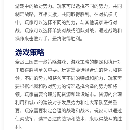
游戏中的敌对势力。玩家可以选择不同的势力，共同
制定战略，互相支援，共同取得胜利。在对抗模式
中，玩家可以选择不同的势力，与其他玩家进行对
战。玩家可以选择单挑对战或组队对战，通过战略和
操作来击败对手，最终取得胜利。
游戏策略
全战三国是一款策略游戏，游戏策略的制定和执行对
于取得胜利至关重要。玩家需要选择合适的势力和将
领。不同的势力和将领有不同的特点和能力，玩家需
要根据地图和敌对势力的情况选择合适的势力和将
领。玩家需要合理分配资源和建设城市。资源的合理
利用和城市的建设对于发展势力和壮大军队至关重
要。玩家需要制定合理的战略和战术。玩家可以通过
侦察敌军，选择合适的战场和战术，来取得战斗的胜
利。