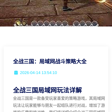
全战三国：局域网战斗策略大全
2026-04-14 13:54:10
全战三国局域网玩法详解
全战三国是一款备受玩家喜爱的策略游戏，其局域网
玩法让玩家能够与朋友一起组队进行对战，增加了游