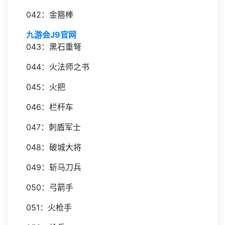
042：金箍棒
九游会J9官网
043：黑石重弩
044：火法师之书
045：火把
046：栏杆车
047：刺盾军士
048：破城大将
049：斩马刀兵
050：弓箭手
051：火枪手