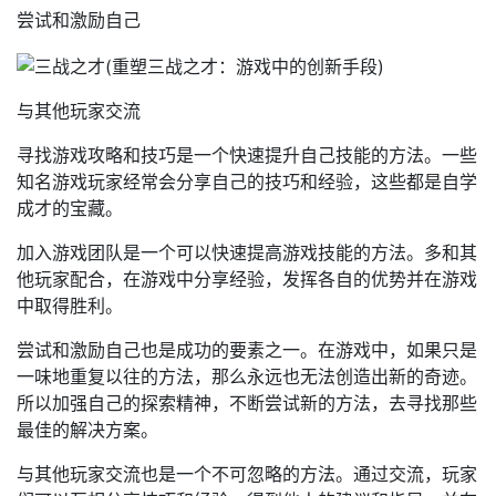
尝试和激励自己
与其他玩家交流
寻找游戏攻略和技巧是一个快速提升自己技能的方法。一些
知名游戏玩家经常会分享自己的技巧和经验，这些都是自学
成才的宝藏。
加入游戏团队是一个可以快速提高游戏技能的方法。多和其
他玩家配合，在游戏中分享经验，发挥各自的优势并在游戏
中取得胜利。
尝试和激励自己也是成功的要素之一。在游戏中，如果只是
一味地重复以往的方法，那么永远也无法创造出新的奇迹。
所以加强自己的探索精神，不断尝试新的方法，去寻找那些
最佳的解决方案。
与其他玩家交流也是一个不可忽略的方法。通过交流，玩家