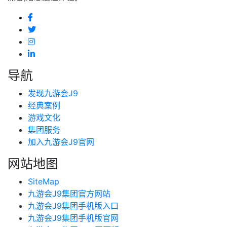
导航
发现九游会J9
经典案例
游戏文化
集团服务
加入九游会J9官网
网站地图
SiteMap
九游会J9集团官方网站
九游会J9集团手机版入口
九游会J9集团手机版官网