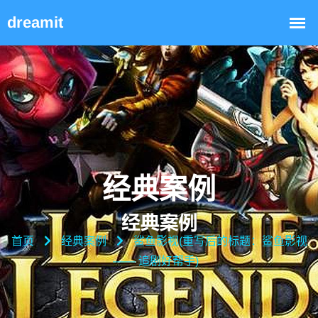
经典案例
首页
经典案例
鲨鱼影视(重写后的标题：鲨鱼影视
—— 追剧好帮手)