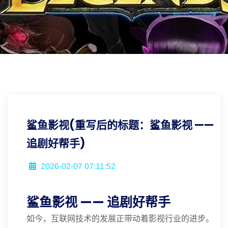
鲨鱼影视(重写后的标题：鲨鱼影视 ——
追剧好帮手)
2026-02-07 07:11:52
鲨鱼影视 —— 追剧好帮手
如今，互联网技术的发展正带动着影视行业的进步。