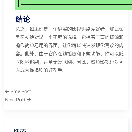
结论
总之，如果你是一个忠实的影视追剧爱好者，那么鲨
鱼影视绝对是一个不错的选择。它拥有丰富的资源和
操作简单易用的界面，让你可以快速发现你喜欢的内
容。此外，由于它的在线播放和下载功能，你可以随
时随地追剧，甚至无需联网。因此，鲨鱼影视绝对可
以成为你追剧的好帮手。
Prev Post
Next Post