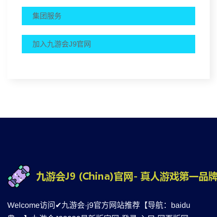
集团服务
加入九游会J9官网
Welcome访问✔九游会·j9官方网站推荐【导航：baidu