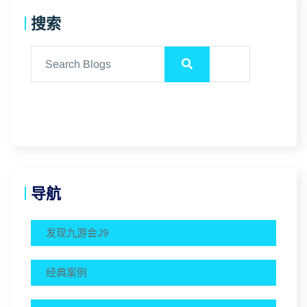
搜索
导航
发现九游会J9
经典案例