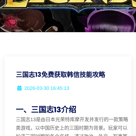
三国志13免费获取韩信技能攻略
2026-03-30 16:45:13
一、三国志13介绍
三国志13是由日本光荣特库摩开发并发行的一款策略
类游戏，以中国历史上的三国时期为背景。玩家可以