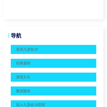
导航
发现九游会J9
经典案例
游戏文化
集团服务
加入九游会J9官网