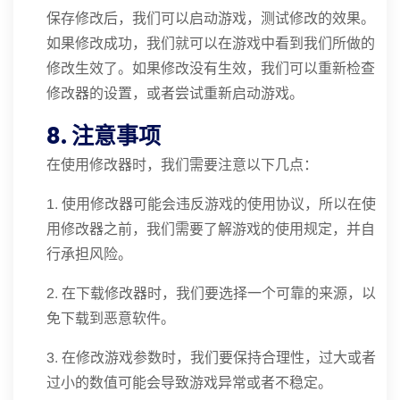
保存修改后，我们可以启动游戏，测试修改的效果。
如果修改成功，我们就可以在游戏中看到我们所做的
修改生效了。如果修改没有生效，我们可以重新检查
修改器的设置，或者尝试重新启动游戏。
8. 注意事项
在使用修改器时，我们需要注意以下几点：
1. 使用修改器可能会违反游戏的使用协议，所以在使
用修改器之前，我们需要了解游戏的使用规定，并自
行承担风险。
2. 在下载修改器时，我们要选择一个可靠的来源，以
免下载到恶意软件。
3. 在修改游戏参数时，我们要保持合理性，过大或者
过小的数值可能会导致游戏异常或者不稳定。