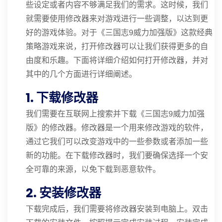
些设定或者内容不够满足我们的需求。这时候，我们
就需要使用修改器来对游戏进行一些调整，以达到更
好的游戏体验。对于《三国志9威力加强版》这款经典
策略游戏来说，打开修改器可以让我们获得更多的自
由度和乐趣。下面将详细介绍如何打开修改器，并对
其中的几个方面进行详细阐述。
1. 下载修改器
我们需要在互联网上搜索并下载《三国志9威力加强
版》的修改器。修改器是一个用来修改游戏的软件，
通过它我们可以改变游戏中的一些参数或者添加一些
新的功能。在下载修改器时，我们要确保选择一个安
全可靠的来源，以免下载到恶意软件。
2. 安装修改器
下载完成后，我们需要将修改器安装到电脑上。双击