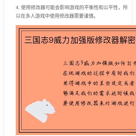
4. 使用修改器可能会影响游戏的平衡性和公平性，所
以在多人游戏中使用修改器需要谨慎。