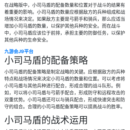
在战略版中，小司马盾的配备数量和位置对于战斗的结果有
着重要的影响。小司马盾的数量应根据敌方的兵种组成和战
场情况来决定。如果敌方主要是弓箭手和骑兵，那么应适当
增加小司马盾的数量，以保护其他兵种的安全。而在战斗
中，小司马盾应该位于前排，承担主要的防御任务，以保护
其他兵种的生命安全。
九游会J9平台
小司马盾的配备策略
小司马盾的配备策略是制定战略的关键。应根据敌方的兵种
特点和战场情况来决定小司马盾的数量和位置。可以考虑将
小司马盾与其他兵种进行配合，形成合理的战斗队形。例
如，可以将小司马盾与弓箭手配合，形成防守和远程攻击的
双重优势。小司马盾还可以与骑兵配合，形成快速突击和防
守的组合。合理的小司马盾配备策略可以提高战斗的胜率。
小司马盾的战术运用