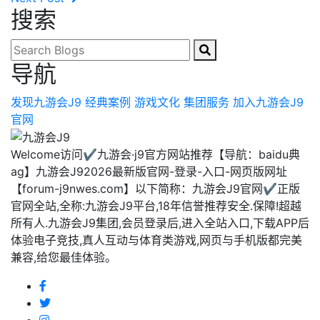
搜索
导航
发现九游会J9
经典案例
游戏文化
集团服务
加入九游会J9
官网
Welcome访问✔九游会·j9官方网站推荐【导航：baidu典
ag】九游会J92026最新版官网-登录-入口-网页版网址
【forum-j9nwes.com】以下简称：九游会J9官网✔正版
官网全站,全称:九游会J9平台,18年信誉推荐安全.保障!超越
所有人.九游会J9集团,会员登录后,进入全站入口,下载APP后
体验电子竞技,真人互动与体育类游戏,网页与手机版都完美
兼容,给您最佳体验。