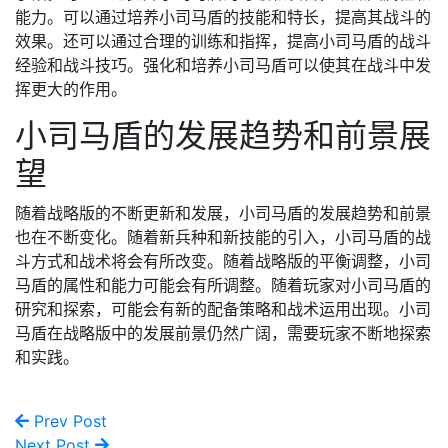
能力。可以通过培养小司马盾的技能和特长，提高其战斗的
效果。还可以通过合理的训练和指挥，提高小司马盾的战斗
经验和战斗技巧。强化和培养小司马盾可以使其在战斗中发
挥更大的作用。
小司马盾的发展趋势和前景展
望
随着战略版的不断更新和发展，小司马盾的发展趋势和前景
也在不断变化。随着新兵种和新技能的引入，小司马盾的战
斗方式和战术将会有所改变。随着战略版的平衡调整，小司
马盾的属性和能力可能会有所调整。随着玩家对小司马盾的
研究和探索，可能会有新的配备策略和战术运用出现。小司
马盾在战略版中的发展前景仍然广阔，需要玩家不断地探索
和实践。
Prev Post
Next Post