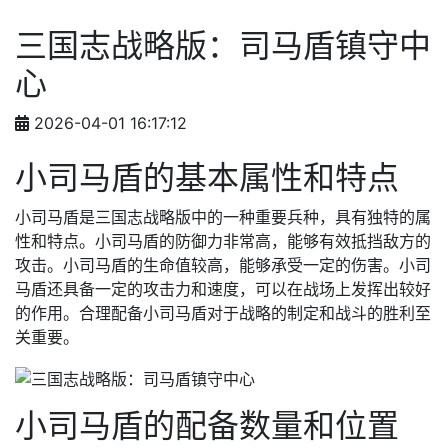
三国志战略版：司马盾镇守中
心
2026-04-01 16:17:12
小司马盾的基本属性和特点
小司马盾是三国志战略版中的一种重要兵种，具有独特的属
性和特点。小司马盾的防御力非常高，能够有效抵挡敌方的
攻击。小司马盾的生命值较高，能够承受一定的伤害。小司
马盾还具备一定的攻击力和速度，可以在战场上发挥出较好
的作用。合理配备小司马盾对于战略的制定和战斗的胜利至
关重要。
小司马盾的配备数量和位置