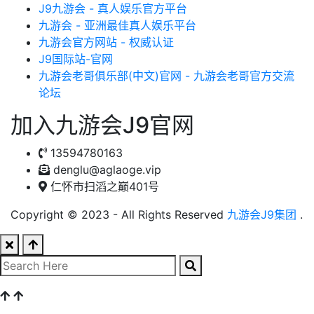
J9九游会 - 真人娱乐官方平台
九游会 - 亚洲最佳真人娱乐平台
九游会官方网站 - 权威认证
J9国际站-官网
九游会老哥俱乐部(中文)官网 - 九游会老哥官方交流
论坛
加入九游会J9官网
13594780163
denglu@aglaoge.vip
仁怀市扫滔之巅401号
Copyright © 2023 - All Rights Reserved
九游会J9集团
.