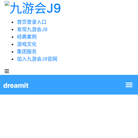
首页登录入口
发现九游会J9
经典案例
游戏文化
集团服务
加入九游会J9官网