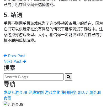
己的手机存储空间来选择游戏。
5. 结语
手机不联网单机游戏成为了许多移动设备用户的首选，因为
它们可以供玩家在没有网络的情况下继续沉浸于游戏中。注
意选择好游戏类型、大小，相信你一定能找到适合自己的手
机不联网单机游戏。
Prev Post
Next Post
搜索
导航
发现九游会J9
经典案例
游戏文化
集团服务
加入九游会J9
官网