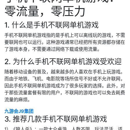
零流量，零压力
1. 什么是手机不联网单机游戏
手机不联网单机游戏指的是手机上可以离线玩的游戏，不需
要联网也可以运行。这种游戏通常已经把所有资源都存储在
了游戏本身，不需要通过网络下载或使用流量。
2. 为什么手机不联网单机游戏受欢迎
随着移动设备的普及，越来越多的人喜欢在手机上玩游戏。
而由于地铁、飞机、电影院等场所信号不好或不允许联网，
因此手机不联网单机游戏成为了很多玩家的选择。此外，对
于那些流量套餐有限的用户，不联网的游戏也可以免去耗费
流量的麻烦。
九游会J9集团
3. 推荐几款手机不联网单机游戏
1）《狼人杀》：一款大众桌游，人数不限，玩法灵活，适