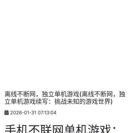
离线不断网，独立单机游戏(离线不断网，独
立单机游戏续写：挑战未知的游戏世界)
2026-01-31 07:13:04
手机不联网单机游戏：