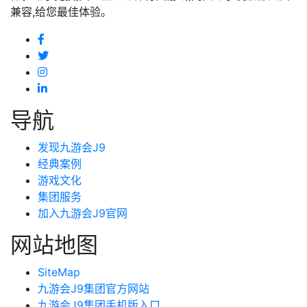
兼容,给您最佳体验。
导航
发现九游会J9
经典案例
游戏文化
集团服务
加入九游会J9官网
网站地图
SiteMap
九游会J9集团官方网站
九游会J9集团手机版入口