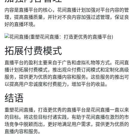
内容是直播平台的核心，花间直播计划加强对平台内容的管
理，提高直播质量，并针对不良内容加强过滤管理，保证良
好的直播环境。
拓展付费模式
直播平台的盈利主要来自于广告和虚拟礼物等方式。花间直
播计划拓展付费模式，推出观众付费订阅模式和定制化高级
服务，提供更为优质的直播内容和服务。这些服务的推出可
以提高用户忠诚度和付费能力，增加平台的收益。
结语
重塑花间直播，打造更优秀的直播平台是花间直播一直以来
的目标。将这些目标付诸实践，有助于花间直播在激烈的市
场竞争中脱颖而出，更好地满足用户需求，提供更为优质的
直播内容和服务。