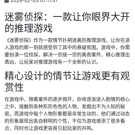
2026-02-03 07:11:57
迷雾侦探：一款让你眼界大开
的推理游戏
《迷雾侦探》作为一款情节扑朔迷离的推理游戏，让你在进
入游戏的那一刻就感受到了其中的悬疑氛围。游戏中，你需
要扮演一位侦探，解决一宗接一宗的离奇案件，精心推理出
真凶，让玩家对推理游戏有一个全新的认识。
精心设计的情节让游戏更有观
赏性
在游戏中，随着案件的逐步揭开，你将逐渐进入剧情的核心
之中，接触到各种形形色色的人物，发掘出不为人知的秘
密。而游戏中每个人物形象都是非常生动的，他们通过动态
的形象展现出各自鲜明的个性，不仅为游戏增添了很多看
点，同时也让游戏更容易引起玩家的共鸣。