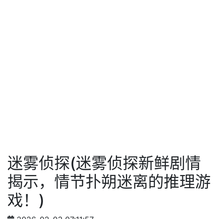
迷雾侦探(迷雾侦探新鲜剧情
揭示，情节扑朔迷离的推理游
戏！)