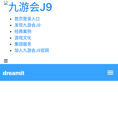
首页登录入口
发现九游会J9
经典案例
游戏文化
集团服务
加入九游会J9官网