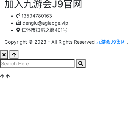
加入九游会J9官网
13594780163
denglu@aglaoge.vip
仁怀市扫滔之巅401号
Copyright © 2023 - All Rights Reserved
九游会J9集团
.