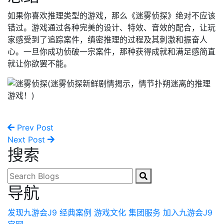
如果你喜欢推理类型的游戏，那么《迷雾侦探》绝对不应该
错过。游戏通过各种完美的设计、特效、音效的配合，让玩
家感受到了追踪案件，缜密推理的过程及其刺激和振奋人
心。一旦你成功侦破一宗案件，那种获得成就和满足感简直
就让你欲罢不能。
Prev Post
Next Post
搜索
导航
发现九游会J9
经典案例
游戏文化
集团服务
加入九游会J9