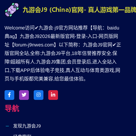
Welcome访问✔九游会·j9官方网站推荐【导航：baidu
典ag】九游会J92026最新版官网-登录-入口-网页版网
址【forum-j9nwes.com】以下简称：九游会J9官网✔正
版官网全站,全称:九游会J9平台,18年信誉推荐安全.保
障!超越所有人.九游会J9集团,会员登录后,进入全站入
口,下载APP后体验电子竞技,真人互动与体育类游戏,网
页与手机版都完美兼容,给您最佳体验。
导航
发现九游会J9