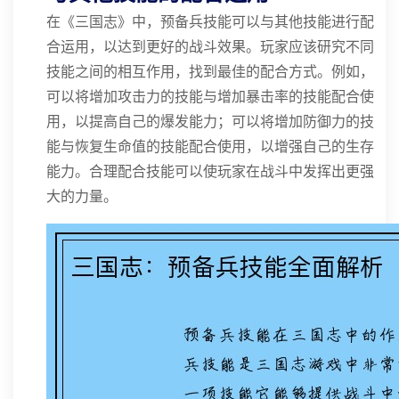
在《三国志》中，预备兵技能可以与其他技能进行配
合运用，以达到更好的战斗效果。玩家应该研究不同
技能之间的相互作用，找到最佳的配合方式。例如，
可以将增加攻击力的技能与增加暴击率的技能配合使
用，以提高自己的爆发能力；可以将增加防御力的技
能与恢复生命值的技能配合使用，以增强自己的生存
能力。合理配合技能可以使玩家在战斗中发挥出更强
大的力量。