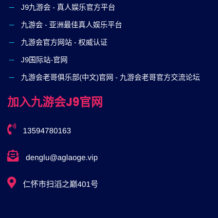
J9九游会 - 真人娱乐官方平台
九游会 - 亚洲最佳真人娱乐平台
九游会官方网站 - 权威认证
J9国际站-官网
九游会老哥俱乐部(中文)官网 - 九游会老哥官方交流论坛
加入九游会J9官网
13594780163
denglu@aglaoge.vip
仁怀市扫滔之巅401号