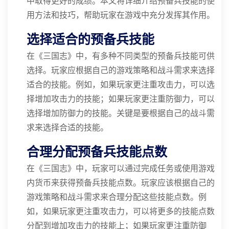
中取得更好的成绩。本文将详细介绍预备兵技能的使
用方法和技巧，帮助玩家在游戏中充分发挥其作用。
选择适合的预备兵技能
在《三国志》中，有多种不同类型的预备兵技能可供
选择。玩家应根据自己的游戏策略和战斗需求来选择
适合的技能。例如，如果玩家更注重攻击力，可以选
择增加攻击力的技能；如果玩家更注重防御力，可以
选择增加防御力的技能。关键是要根据自己的战斗需
求来选择合适的技能。
合理分配预备兵技能点数
在《三国志》中，玩家可以通过完成任务或使用游戏
内货币来获得预备兵技能点数。玩家应该根据自己的
游戏策略和战斗需求来合理分配这些技能点数。例
如，如果玩家更注重攻击力，可以将更多的技能点数
分配到增加攻击力的技能上；如果玩家更注重防御