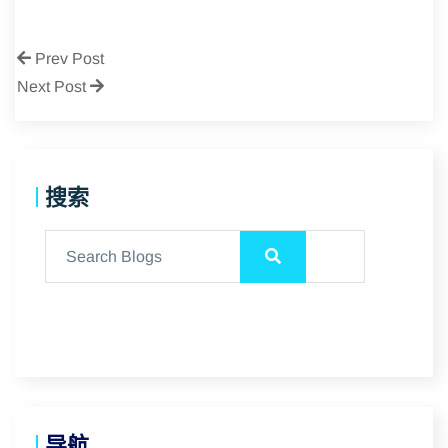
Prev Post
Next Post
搜索
导航