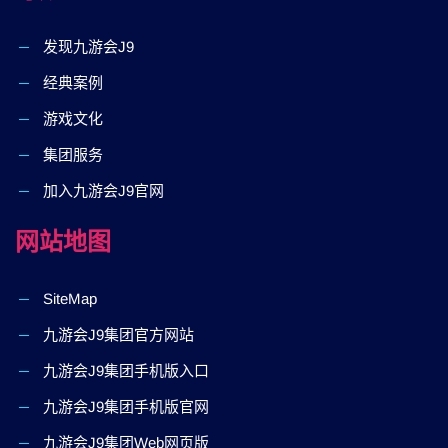
发现九游会J9
经典案例
游戏文化
集团服务
加入九游会J9官网
网站地图
SiteMap
九游会J9集团官方网站
九游会J9集团手机版入口
九游会J9集团手机版官网
九游会J9集团Web网页版