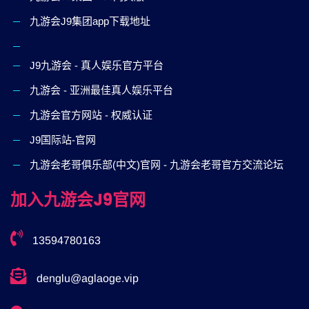
九游会J9集团app下载地址
J9九游会 - 真人娱乐官方平台
九游会 - 亚洲最佳真人娱乐平台
九游会官方网站 - 权威认证
J9国际站-官网
九游会老哥俱乐部(中文)官网 - 九游会老哥官方交流论坛
加入九游会J9官网
13594780163
denglu@aglaoge.vip