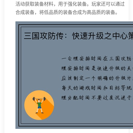
活动获取装备材料，用于强化装备。玩家还可以通过
合成装备，将低品质的装备合成为高品质的装备。